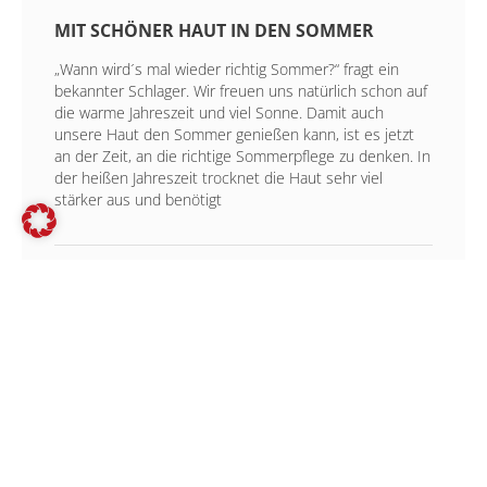
MIT SCHÖNER HAUT IN DEN SOMMER
„Wann wird´s mal wieder richtig Sommer?“ fragt ein
bekannter Schlager. Wir freuen uns natürlich schon auf
die warme Jahreszeit und viel Sonne. Damit auch
unsere Haut den Sommer genießen kann, ist es jetzt
an der Zeit, an die richtige Sommerpflege zu denken. In
der heißen Jahreszeit trocknet die Haut sehr viel
stärker aus und benötigt
12. APRIL 2026
DIE REISEAPOTHEKE
Die wohlverdiente Urlaubsreise steht vor der Tür –
Tapetenwechsel, ausspannen, relaxen. Egal wo es
hingeht warten die schönsten Tage des Jahres und jede