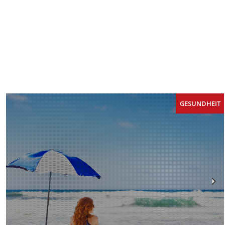
GESUNDHEIT
Ne