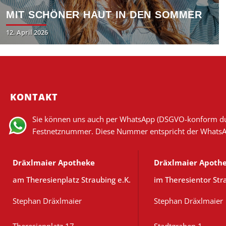
MIT SCHÖNER HAUT IN DEN SOMMER
Posted
12. April 2026
on
KONTAKT
Sie können uns auch per WhatsApp (DSGVO-konform durch
Festnetznummer. Diese Nummer entspricht der What
Dräxlmaier Apotheke
Dräxlmaier Apoth
am Theresienplatz Straubing e.K.
im Theresientor Str
Stephan Dräxlmaier
Stephan Dräxlmaier