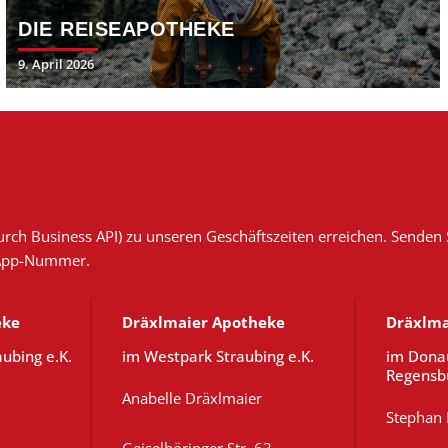
DIE REISEAPOTHEKE
Posted
9. April 2026
on
 Business API) zu unseren Geschäftszeiten erreichen. Senden Sie
sApp-Nummer.
eke
Dräxlmaier Apotheke
Dräxlma
aubing e.K.
im Westpark Straubing e.K.
im Dona
Regensbu
Anabelle Dräxlmaier
Stephan 