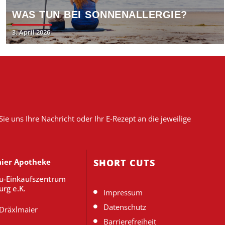
WAS TUN BEI SONNENALLERGIE?
Posted
3. April 2026
on
 uns Ihre Nachricht oder Ihr E-Rezept an die jeweilige
ier Apotheke
SHORT CUTS
u-Einkaufszentrum
rg e.K.
Impressum
Datenschutz
Dräxlmaier
Barrierefreiheit