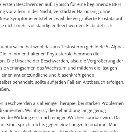
ie ersten Beschwerden auf. Typisch für eine beginnende BPH
ng vor allem in der Nacht, verstärkter Harndrang ohne
iese Symptome entstehen, weil die vergrößerte Prostata auf
se nicht mehr vollständig entleert werden. Es bildet sich
Hauptursache hat wohl das aus Testosteron gebildete 5- Alpha-
: Die in ihm enthaltenen Phytosterole hemmen die
on. Die Ursache der Beschwerden, also die Vergrößerung der
 sie verlangsamen das Wachstum und mildern die lästigen
einen antientzündliche und blasenkräftigende
st behandelt, sollte auf jeden Fall ein Arztbesuch erfolgen,
eßen.
en Beschwerden als alleinige Therapie, bei starken Problemen
dikamenten. Wichtig ist, die Behandlung lange genug
ei die Wirkung erst nach einigen Wochen spürbar wird. Da
nt sind, spricht nichts gegen eine Langzeiteinnahme. Man
it Flüssigkeit einnehmen – jeweils ein bis zwei gehäufte