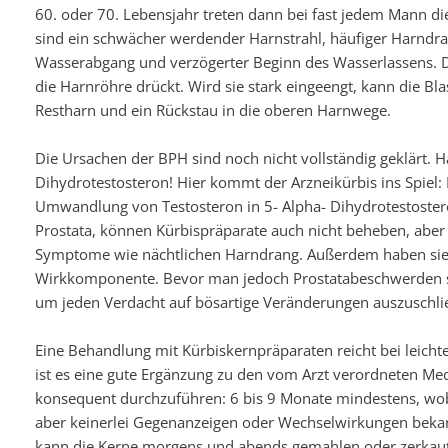
60. oder 70. Lebensjahr treten dann bei fast jedem Mann d
sind ein schwächer werdender Harnstrahl, häufiger Harndra
Wasserabgang und verzögerter Beginn des Wasserlassens. D
die Harnröhre drückt. Wird sie stark eingeengt, kann die Bla
Restharn und ein Rückstau in die oberen Harnwege.
Die Ursachen der BPH sind noch nicht vollständig geklärt. 
Dihydrotestosteron! Hier kommt der Arzneikürbis ins Spiel
Umwandlung von Testosteron in 5- Alpha- Dihydrotestoster
Prostata, können Kürbispräparate auch nicht beheben, aber
Symptome wie nächtlichen Harndrang. Außerdem haben sie 
Wirkkomponente. Bevor man jedoch Prostatabeschwerden selb
um jeden Verdacht auf bösartige Veränderungen auszuschli
Eine Behandlung mit Kürbiskernpräparaten reicht bei leicht
ist es eine gute Ergänzung zu den vom Arzt verordneten Me
konsequent durchzuführen: 6 bis 9 Monate mindestens, wob
aber keinerlei Gegenanzeigen oder Wechselwirkungen bekan
kann die Kerne morgens und abends gemahlen oder zerkaut m